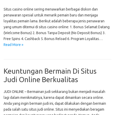
Situs casino online sering menawarkan berbagai diskon dan
penawaran spesial untuk menarik pemain baru dan menjaga
loyalitas pemain lama. Berikut adalah beberapa jenis penawaran
yang umum ditemui di situs casino online: 1. Bonus Selamat Datang
(Welcome Bonus) 2. Bonus Tanpa Deposit (No Deposit Bonus) 3.
Free Spins 4. Cashback 5. Bonus Reload 6. Program Loyalitas…
Read More »
Keuntungan Bermain Di Situs
Judi Online Berkualitas
JUDI ONLINE – Bermainan judi sekkarang bukan menjadi masalah
lagi dalam menikmatinya, karena dapat dimainkan secara online.
Anda yang ingin bermain judi ini, dapat dilakukan dengan bermain
pada salah satu situs judi online. Situs ini menyediakan beragam