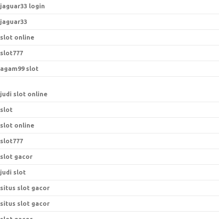
jaguar33 login
jaguar33
slot online
slot777
agam99 slot
judi slot online
slot
slot online
slot777
slot gacor
judi slot
situs slot gacor
situs slot gacor