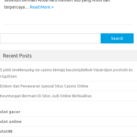
sebelum bermain Anda haru memilih situ yang resmi dan
terpercaya…
Read More »
S
e
a
Recent Posts
r
c
5 jobb tevékenység ice casino témájú kaszinójátékok Vásároljon pozíciót és
h
rögzítsen
f
Diskon dan Penawaran Spesial Situs Casino Online
o
r
Keuntungan Bermain Di Situs Judi Online Berkualitas
:
slot gacor
slot online
slot88