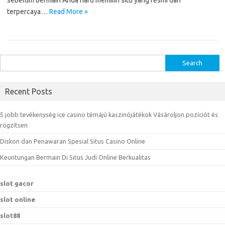
sebelum bermain Anda haru memilih situ yang resmi dan
terpercaya…
Read More »
S
e
a
Recent Posts
r
c
5 jobb tevékenység ice casino témájú kaszinójátékok Vásároljon pozíciót és
h
rögzítsen
f
Diskon dan Penawaran Spesial Situs Casino Online
o
r
Keuntungan Bermain Di Situs Judi Online Berkualitas
:
slot gacor
slot online
slot88