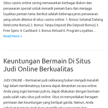
Situs casino online sering menawarkan berbagai diskon dan
penawaran spesial untuk menarik pemain baru dan menjaga
loyalitas pemain lama. Berikut adalah beberapa jenis penawaran
yang umum ditemui di situs casino online: 1. Bonus Selamat Datang
(Welcome Bonus) 2. Bonus Tanpa Deposit (No Deposit Bonus) 3.
Free Spins 4. Cashback 5. Bonus Reload 6. Program Loyalitas…
Read More »
Keuntungan Bermain Di Situs
Judi Online Berkualitas
JUDI ONLINE – Bermainan judi sekkarang bukan menjadi masalah
lagi dalam menikmatinya, karena dapat dimainkan secara online.
Anda yang ingin bermain judi ini, dapat dilakukan dengan bermain
pada salah satu situs judi online. Situs ini menyediakan beragam
permaian dan keuntungan yang berlipat ganda. Namun, Anda