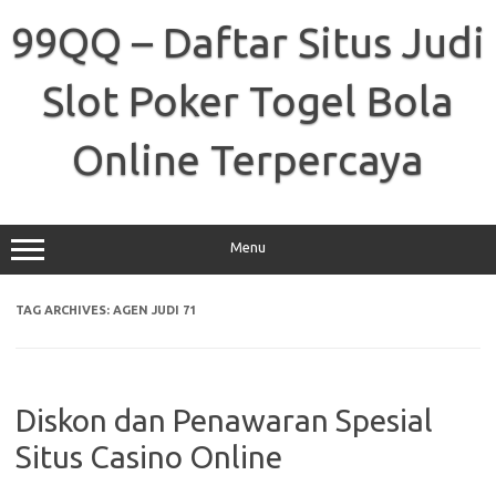
Skip
to
99QQ – Daftar Situs Judi
content
Slot Poker Togel Bola
Online Terpercaya
Menu
TAG ARCHIVES:
AGEN JUDI 71
Diskon dan Penawaran Spesial
Situs Casino Online