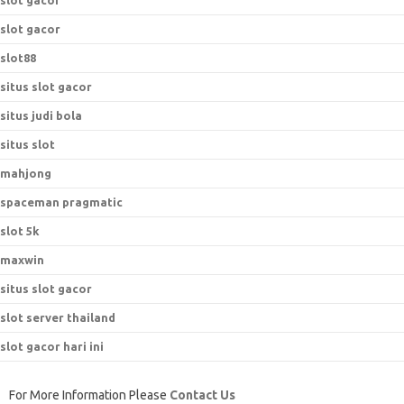
slot gacor
slot gacor
slot88
situs slot gacor
situs judi bola
situs slot
mahjong
spaceman pragmatic
slot 5k
maxwin
situs slot gacor
slot server thailand
slot gacor hari ini
For More Information Please
Contact Us