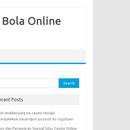
 Bola Online
rch
ecent Posts
obb tevékenység ice casino témájú
inójátékok Vásároljon pozíciót és rögzítsen
kon dan Penawaran Spesial Situs Casino Online