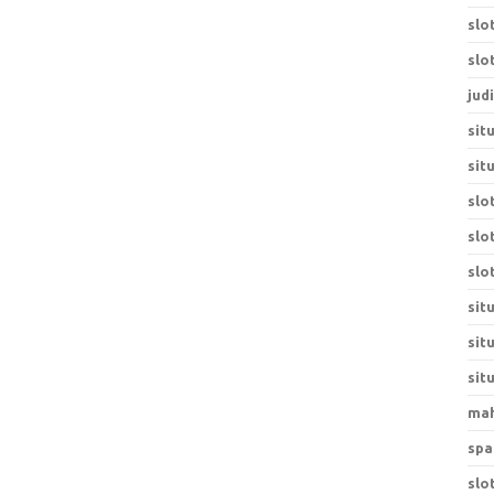
slo
slo
judi
sit
sit
slo
slo
slo
sit
sit
sit
ma
spa
slo