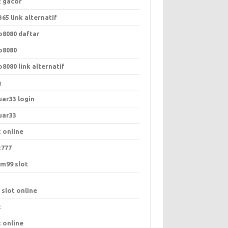
t gacor
365 link alternatif
8080 daftar
o8080
8080 link alternatif
场
uar33 login
uar33
t online
t777
m99 slot
i slot online
t
t online