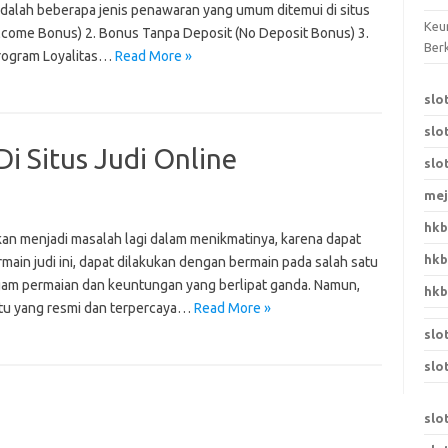
adalah beberapa jenis penawaran yang umum ditemui di situs
Keu
lcome Bonus) 2. Bonus Tanpa Deposit (No Deposit Bonus) 3.
Berk
Program Loyalitas…
Read More »
slo
slo
i Situs Judi Online
slo
mej
hk
an menjadi masalah lagi dalam menikmatinya, karena dapat
hk
main judi ini, dapat dilakukan dengan bermain pada salah satu
ragam permaian dan keuntungan yang berlipat ganda. Namun,
hk
tu yang resmi dan terpercaya…
Read More »
slo
slo
slo