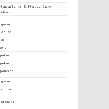
ntungan Bermain Di Situs Judi Online
ualitas
t gacor
t online
t88
avip
bpokerqq
bpokerqq
bpokerqq
t gacor
t online
t88 online