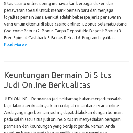
Situs casino online sering menawarkan berbagai diskon dan
penawaran spesial untuk menarik pemain baru dan menjaga
loyalitas pemain lama. Berikut adalah beberapa jenis penawaran
yang umum ditemui di situs casino online: 1. Bonus Selamat Datang
(Welcome Bonus) 2. Bonus Tanpa Deposit (No Deposit Bonus) 3.
Free Spins 4. Cashback 5. Bonus Reload 6. Program Loyalitas…
Read More »
Keuntungan Bermain Di Situs
Judi Online Berkualitas
JUDI ONLINE – Bermainan judi sekkarang bukan menjadi masalah
lagi dalam menikmatinya, karena dapat dimainkan secara online.
Anda yang ingin bermain judi ini, dapat dilakukan dengan bermain
pada salah satu situs judi online. Situs ini menyediakan beragam
permaian dan keuntungan yang berlipat ganda. Namun, Anda