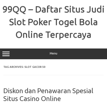
Skip
to
99QQ – Daftar Situs Judi
content
Slot Poker Togel Bola
Online Terpercaya
Menu
TAG ARCHIVES:
SLOT GACOR 50
Diskon dan Penawaran Spesial
Situs Casino Online