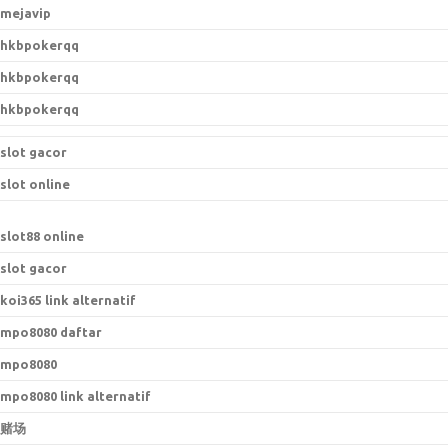
mejavip
hkbpokerqq
hkbpokerqq
hkbpokerqq
slot gacor
slot online
slot88 online
slot gacor
koi365 link alternatif
mpo8080 daftar
mpo8080
mpo8080 link alternatif
赌场