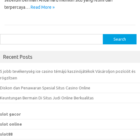
sebelum bermain Anda haru memilih situ yang resmi dan
terpercaya…
Read More »
S
e
a
Recent Posts
r
c
5 jobb tevékenység ice casino témájú kaszinójátékok Vásároljon pozíciót és
h
rögzítsen
f
Diskon dan Penawaran Spesial Situs Casino Online
o
r
Keuntungan Bermain Di Situs Judi Online Berkualitas
:
slot gacor
slot online
slot88