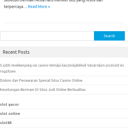
sebelum bermain Anda haru memilih situ yang resmi dan
terpercaya…
Read More »
S
e
a
Recent Posts
r
c
5 jobb tevékenység ice casino témájú kaszinójátékok Vásároljon pozíciót és
h
rögzítsen
f
Diskon dan Penawaran Spesial Situs Casino Online
o
r
Keuntungan Bermain Di Situs Judi Online Berkualitas
:
slot gacor
slot online
slot88