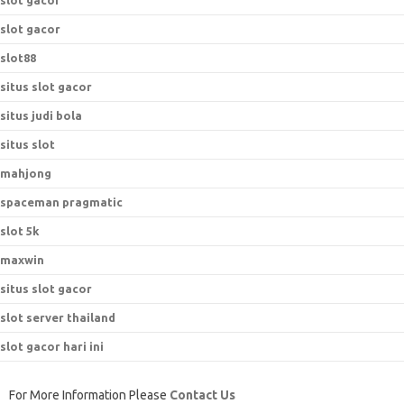
slot gacor
slot gacor
slot88
situs slot gacor
situs judi bola
situs slot
mahjong
spaceman pragmatic
slot 5k
maxwin
situs slot gacor
slot server thailand
slot gacor hari ini
For More Information Please
Contact Us