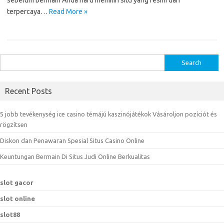
sebelum bermain Anda haru memilih situ yang resmi dan
terpercaya…
Read More »
S
e
a
Recent Posts
r
c
5 jobb tevékenység ice casino témájú kaszinójátékok Vásároljon pozíciót és
h
rögzítsen
f
Diskon dan Penawaran Spesial Situs Casino Online
o
r
Keuntungan Bermain Di Situs Judi Online Berkualitas
:
slot gacor
slot online
slot88