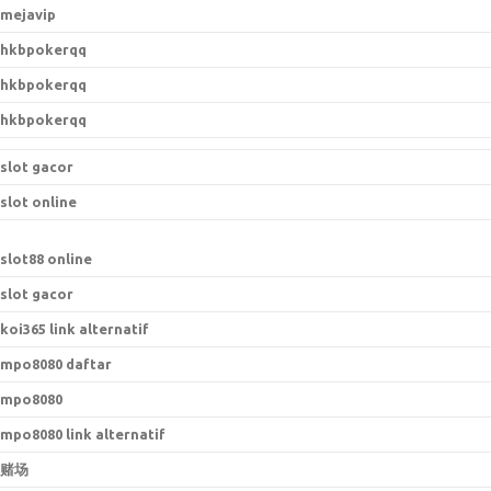
mejavip
hkbpokerqq
hkbpokerqq
hkbpokerqq
slot gacor
slot online
slot88 online
slot gacor
koi365 link alternatif
mpo8080 daftar
mpo8080
mpo8080 link alternatif
赌场