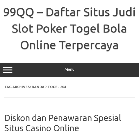
Skip
to
99QQ – Daftar Situs Judi
content
Slot Poker Togel Bola
Online Terpercaya
Menu
TAG ARCHIVES:
BANDAR TOGEL 204
Diskon dan Penawaran Spesial
Situs Casino Online