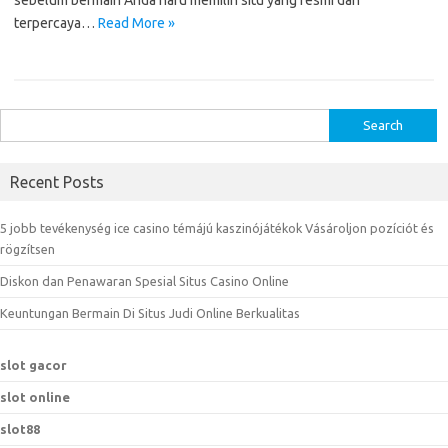
sebelum bermain Anda haru memilih situ yang resmi dan
terpercaya…
Read More »
S
e
a
Recent Posts
r
c
5 jobb tevékenység ice casino témájú kaszinójátékok Vásároljon pozíciót és
h
rögzítsen
f
Diskon dan Penawaran Spesial Situs Casino Online
o
r
Keuntungan Bermain Di Situs Judi Online Berkualitas
:
slot gacor
slot online
slot88