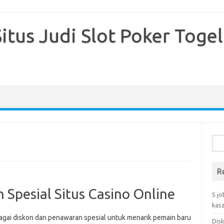
itus Judi Slot Poker Togel
Sea
for:
R
Spesial Situs Casino Online
5 j
kasz
agai diskon dan penawaran spesial untuk menarik pemain baru
Dis