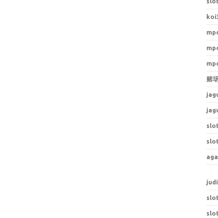
slo
koi
mpo
mp
mpo
赌
jag
jag
slo
slo
aga
jud
slo
slo