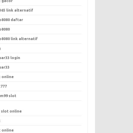
t gacor
365 link alternatif
8080 daftar
o8080
8080 link alternatif
场
uar33 login
uar33
t online
t777
m99 slot
i slot online
t
t online