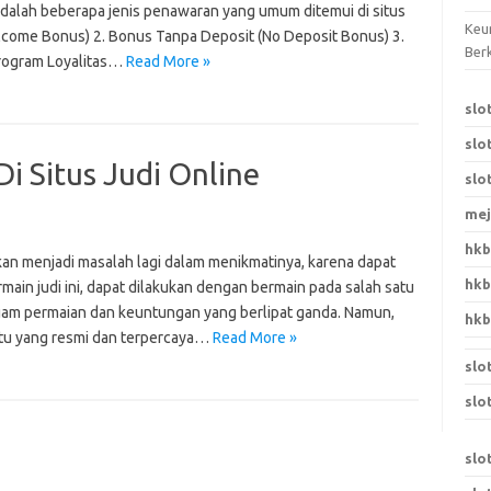
adalah beberapa jenis penawaran yang umum ditemui di situs
Keu
lcome Bonus) 2. Bonus Tanpa Deposit (No Deposit Bonus) 3.
Berk
Program Loyalitas…
Read More »
slo
slo
i Situs Judi Online
slo
mej
hk
an menjadi masalah lagi dalam menikmatinya, karena dapat
hk
main judi ini, dapat dilakukan dengan bermain pada salah satu
ragam permaian dan keuntungan yang berlipat ganda. Namun,
hk
tu yang resmi dan terpercaya…
Read More »
slo
slo
slo