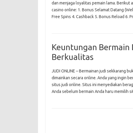
dan menjaga loyalitas pemain lama. Berikut 
casino online: 1. Bonus Selamat Datang (We
Free Spins 4. Cashback 5. Bonus Reload 6. 
Keuntungan Bermain D
Berkualitas
JUDI ONLINE – Bermainan judi sekkarang buk
dimainkan secara online. Anda yang ingin ber
situs judi online. Situs ini menyediakan be
Anda sebelum bermain Anda haru memilih si