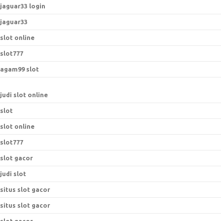
jaguar33 login
jaguar33
slot online
slot777
agam99 slot
judi slot online
slot
slot online
slot777
slot gacor
judi slot
situs slot gacor
situs slot gacor