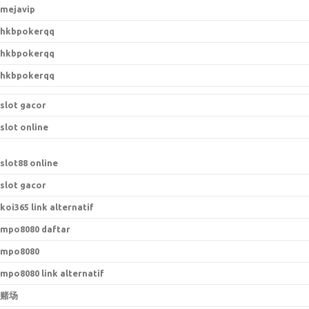
mejavip
hkbpokerqq
hkbpokerqq
hkbpokerqq
slot gacor
slot online
slot88 online
slot gacor
koi365 link alternatif
mpo8080 daftar
mpo8080
mpo8080 link alternatif
赌场