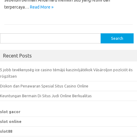
sebelum bermain Anda haru memilih situ yang resmi dan
terpercaya…
Read More »
S
e
a
Recent Posts
r
c
5 jobb tevékenység ice casino témájú kaszinójátékok Vásároljon pozíciót és
h
rögzítsen
f
Diskon dan Penawaran Spesial Situs Casino Online
o
r
Keuntungan Bermain Di Situs Judi Online Berkualitas
:
slot gacor
slot online
slot88