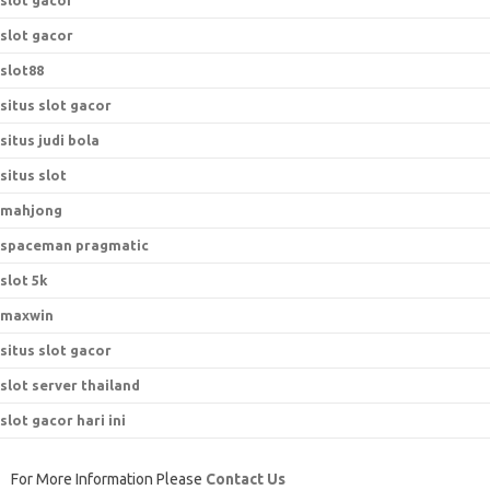
slot gacor
slot gacor
slot88
situs slot gacor
situs judi bola
situs slot
mahjong
spaceman pragmatic
slot 5k
maxwin
situs slot gacor
slot server thailand
slot gacor hari ini
For More Information Please
Contact Us