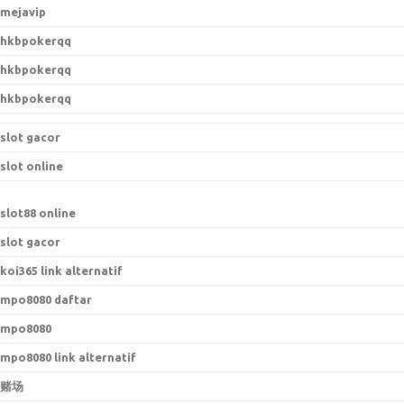
mejavip
hkbpokerqq
hkbpokerqq
hkbpokerqq
slot gacor
slot online
slot88 online
slot gacor
koi365 link alternatif
mpo8080 daftar
mpo8080
mpo8080 link alternatif
赌场