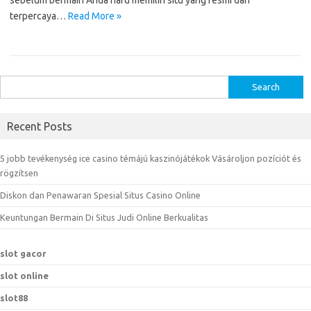
sebelum bermain Anda haru memilih situ yang resmi dan
terpercaya…
Read More »
S
e
a
Recent Posts
r
c
5 jobb tevékenység ice casino témájú kaszinójátékok Vásároljon pozíciót és
h
rögzítsen
f
Diskon dan Penawaran Spesial Situs Casino Online
o
r
Keuntungan Bermain Di Situs Judi Online Berkualitas
:
slot gacor
slot online
slot88