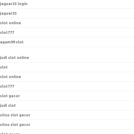
jaguar33 login
jaguar33
slot online
slot777
agam99 slot
judi slot online
slot
slot online
slot777
slot gacor
judi slot
situs slot gacor
situs slot gacor