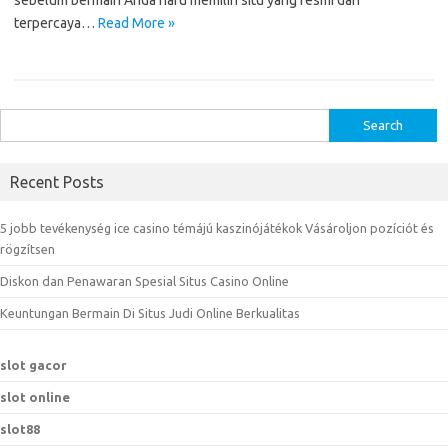
sebelum bermain Anda haru memilih situ yang resmi dan
terpercaya…
Read More »
S
e
a
Recent Posts
r
c
5 jobb tevékenység ice casino témájú kaszinójátékok Vásároljon pozíciót és
h
rögzítsen
f
Diskon dan Penawaran Spesial Situs Casino Online
o
r
Keuntungan Bermain Di Situs Judi Online Berkualitas
:
slot gacor
slot online
slot88