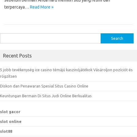
sebelum bermain Anda haru memilih situ yang resmi dan
terpercaya…
Read More »
S
e
a
Recent Posts
r
c
5 jobb tevékenység ice casino témájú kaszinójátékok Vásároljon pozíciót és
h
rögzítsen
f
Diskon dan Penawaran Spesial Situs Casino Online
o
r
Keuntungan Bermain Di Situs Judi Online Berkualitas
:
slot gacor
slot online
slot88