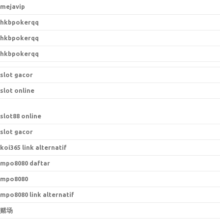
mejavip
hkbpokerqq
hkbpokerqq
hkbpokerqq
slot gacor
slot online
slot88 online
slot gacor
koi365 link alternatif
mpo8080 daftar
mpo8080
mpo8080 link alternatif
赌场