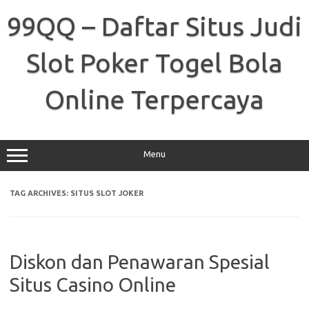
Skip
to
99QQ – Daftar Situs Judi
content
Slot Poker Togel Bola
Online Terpercaya
Menu
TAG ARCHIVES:
SITUS SLOT JOKER
Diskon dan Penawaran Spesial
Situs Casino Online