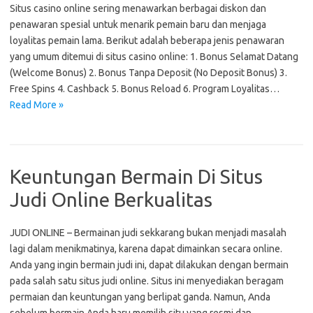
Situs casino online sering menawarkan berbagai diskon dan
penawaran spesial untuk menarik pemain baru dan menjaga
loyalitas pemain lama. Berikut adalah beberapa jenis penawaran
yang umum ditemui di situs casino online: 1. Bonus Selamat Datang
(Welcome Bonus) 2. Bonus Tanpa Deposit (No Deposit Bonus) 3.
Free Spins 4. Cashback 5. Bonus Reload 6. Program Loyalitas…
Read More »
Keuntungan Bermain Di Situs
Judi Online Berkualitas
JUDI ONLINE – Bermainan judi sekkarang bukan menjadi masalah
lagi dalam menikmatinya, karena dapat dimainkan secara online.
Anda yang ingin bermain judi ini, dapat dilakukan dengan bermain
pada salah satu situs judi online. Situs ini menyediakan beragam
permaian dan keuntungan yang berlipat ganda. Namun, Anda