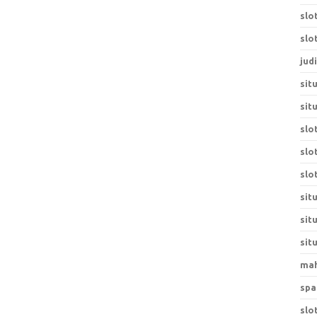
slo
slo
judi
sit
sit
slo
slo
slo
sit
sit
sit
ma
spa
slo