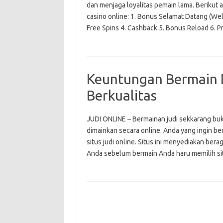
dan menjaga loyalitas pemain lama. Berikut 
casino online: 1. Bonus Selamat Datang (We
Free Spins 4. Cashback 5. Bonus Reload 6. 
Keuntungan Bermain D
Berkualitas
JUDI ONLINE – Bermainan judi sekkarang buk
dimainkan secara online. Anda yang ingin ber
situs judi online. Situs ini menyediakan be
Anda sebelum bermain Anda haru memilih si