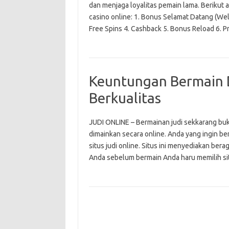
dan menjaga loyalitas pemain lama. Berikut 
casino online: 1. Bonus Selamat Datang (We
Free Spins 4. Cashback 5. Bonus Reload 6. 
Keuntungan Bermain D
Berkualitas
JUDI ONLINE – Bermainan judi sekkarang buk
dimainkan secara online. Anda yang ingin ber
situs judi online. Situs ini menyediakan be
Anda sebelum bermain Anda haru memilih si