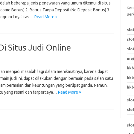
adalah beberapa jenis penawaran yang umum ditemui di situs
Keu
lcome Bonus) 2. Bonus Tanpa Deposit (No Deposit Bonus) 3.
Berk
Program Loyalitas…
Read More »
slo
slo
i Situs Judi Online
slo
mej
hk
an menjadi masalah lagi dalam menikmatinya, karena dapat
hk
main judi ini, dapat dilakukan dengan bermain pada salah satu
ragam permaian dan keuntungan yang berlipat ganda. Namun,
hk
tu yang resmi dan terpercaya…
Read More »
slo
slo
slo