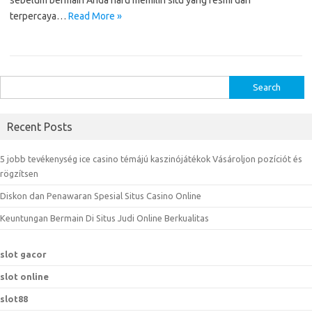
sebelum bermain Anda haru memilih situ yang resmi dan
terpercaya…
Read More »
S
e
a
Recent Posts
r
c
5 jobb tevékenység ice casino témájú kaszinójátékok Vásároljon pozíciót és
h
rögzítsen
f
Diskon dan Penawaran Spesial Situs Casino Online
o
r
Keuntungan Bermain Di Situs Judi Online Berkualitas
:
slot gacor
slot online
slot88