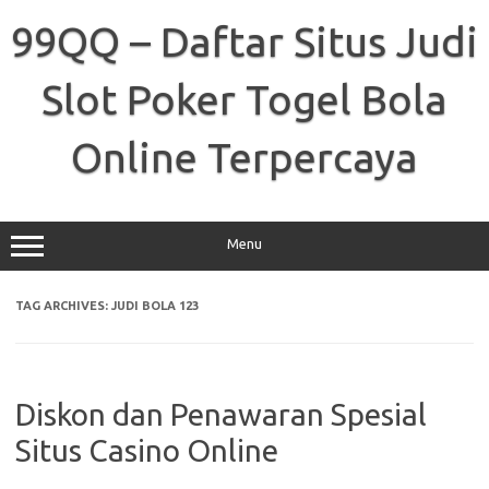
Skip
to
99QQ – Daftar Situs Judi
content
Slot Poker Togel Bola
Online Terpercaya
Menu
TAG ARCHIVES:
JUDI BOLA 123
Diskon dan Penawaran Spesial
Situs Casino Online