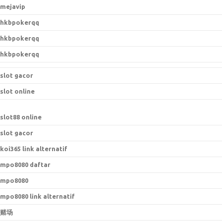
mejavip
hkbpokerqq
hkbpokerqq
hkbpokerqq
slot gacor
slot online
slot88 online
slot gacor
koi365 link alternatif
mpo8080 daftar
mpo8080
mpo8080 link alternatif
赌场