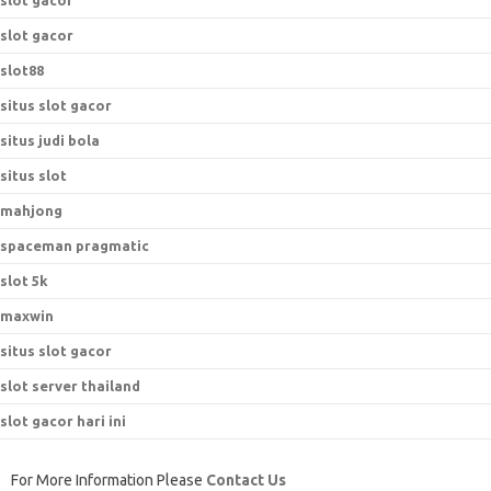
slot gacor
slot gacor
slot88
situs slot gacor
situs judi bola
situs slot
mahjong
spaceman pragmatic
slot 5k
maxwin
situs slot gacor
slot server thailand
slot gacor hari ini
For More Information Please
Contact Us