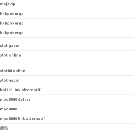
mejavip
hkbpokerqq
hkbpokerqq
hkbpokerqq
slot gacor
slot online
slot88 online
slot gacor
koi365 link alternatif
mpo8080 daftar
mpo8080
mpo8080 link alternatif
赌场