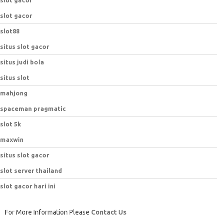
slot gacor
slot gacor
slot88
situs slot gacor
situs judi bola
situs slot
mahjong
spaceman pragmatic
slot 5k
maxwin
situs slot gacor
slot server thailand
slot gacor hari ini
For More Information Please
Contact Us