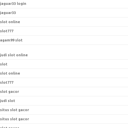
jaguar33 login
jaguar33
slot online
slot777
agam99 slot
judi slot online
slot
slot online
slot777
slot gacor
judi slot
situs slot gacor
situs slot gacor