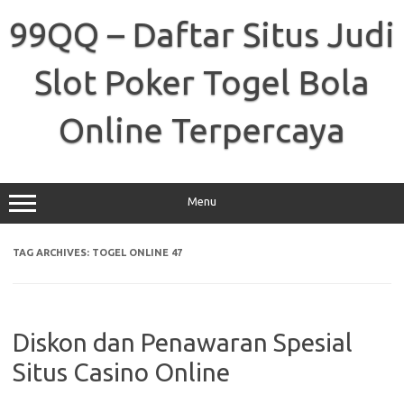
Skip
to
99QQ – Daftar Situs Judi
content
Slot Poker Togel Bola
Online Terpercaya
Menu
TAG ARCHIVES:
TOGEL ONLINE 47
Diskon dan Penawaran Spesial
Situs Casino Online