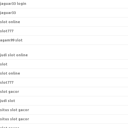
jaguar33 login
jaguar33
slot online
slot777
agam99 slot
judi slot online
slot
slot online
slot777
slot gacor
judi slot
situs slot gacor
situs slot gacor