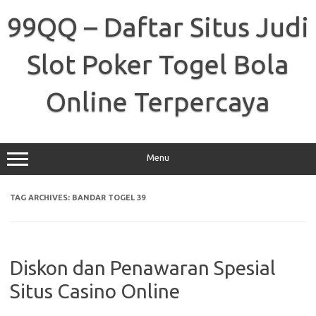
Skip
to
99QQ – Daftar Situs Judi
content
Slot Poker Togel Bola
Online Terpercaya
Menu
TAG ARCHIVES:
BANDAR TOGEL 39
Diskon dan Penawaran Spesial
Situs Casino Online