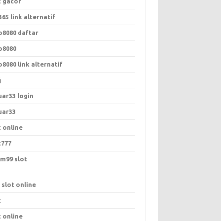
t gacor
365 link alternatif
8080 daftar
o8080
8080 link alternatif
场
uar33 login
uar33
t online
t777
m99 slot
i slot online
t
t online