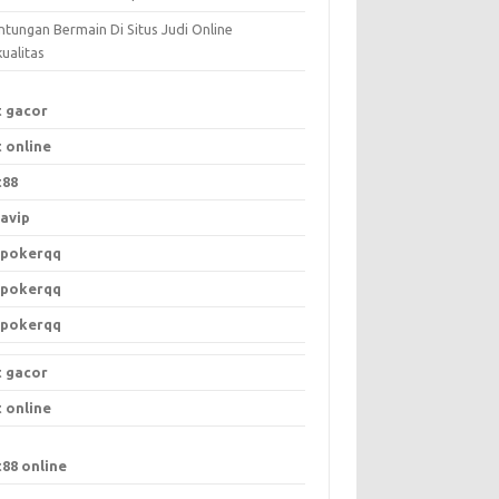
ntungan Bermain Di Situs Judi Online
ualitas
t gacor
t online
t88
avip
bpokerqq
bpokerqq
bpokerqq
t gacor
t online
t88 online