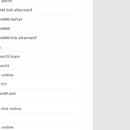
t gacor
365 link alternatif
8080 daftar
o8080
8080 link alternatif
场
uar33 login
uar33
t online
t777
m99 slot
i slot online
t
t online