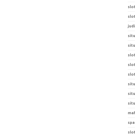
slo
slo
judi
sit
sit
slo
slo
slo
sit
sit
sit
ma
spa
slo