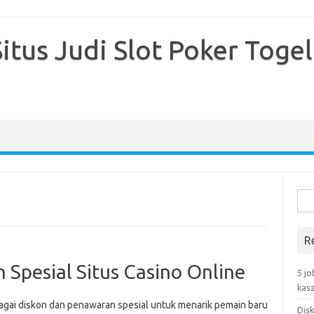
itus Judi Slot Poker Togel
Sea
for:
R
Spesial Situs Casino Online
5 j
kasz
agai diskon dan penawaran spesial untuk menarik pemain baru
Dis