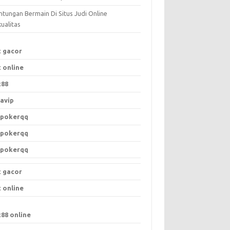
ntungan Bermain Di Situs Judi Online
ualitas
t gacor
t online
t88
avip
bpokerqq
bpokerqq
bpokerqq
t gacor
t online
t88 online