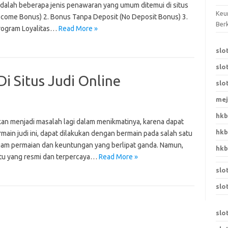
adalah beberapa jenis penawaran yang umum ditemui di situs
Keu
lcome Bonus) 2. Bonus Tanpa Deposit (No Deposit Bonus) 3.
Berk
Program Loyalitas…
Read More »
slo
slo
i Situs Judi Online
slo
mej
hk
an menjadi masalah lagi dalam menikmatinya, karena dapat
hk
main judi ini, dapat dilakukan dengan bermain pada salah satu
ragam permaian dan keuntungan yang berlipat ganda. Namun,
hk
tu yang resmi dan terpercaya…
Read More »
slo
slo
slo