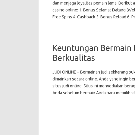
dan menjaga loyalitas pemain lama. Berikut 
casino online: 1. Bonus Selamat Datang (We
Free Spins 4. Cashback 5. Bonus Reload 6. 
Keuntungan Bermain D
Berkualitas
JUDI ONLINE – Bermainan judi sekkarang buk
dimainkan secara online. Anda yang ingin ber
situs judi online. Situs ini menyediakan be
Anda sebelum bermain Anda haru memilih si