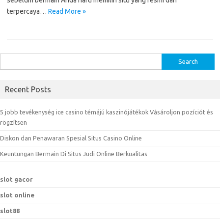
sebelum bermain Anda haru memilih situ yang resmi dan
terpercaya…
Read More »
S
e
a
Recent Posts
r
c
5 jobb tevékenység ice casino témájú kaszinójátékok Vásároljon pozíciót és
h
rögzítsen
f
Diskon dan Penawaran Spesial Situs Casino Online
o
r
Keuntungan Bermain Di Situs Judi Online Berkualitas
:
slot gacor
slot online
slot88