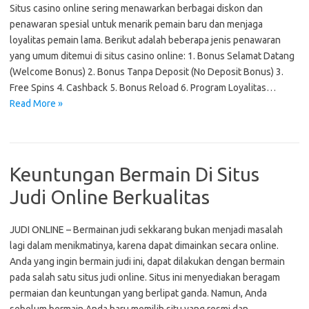
Situs casino online sering menawarkan berbagai diskon dan
penawaran spesial untuk menarik pemain baru dan menjaga
loyalitas pemain lama. Berikut adalah beberapa jenis penawaran
yang umum ditemui di situs casino online: 1. Bonus Selamat Datang
(Welcome Bonus) 2. Bonus Tanpa Deposit (No Deposit Bonus) 3.
Free Spins 4. Cashback 5. Bonus Reload 6. Program Loyalitas…
Read More »
Keuntungan Bermain Di Situs
Judi Online Berkualitas
JUDI ONLINE – Bermainan judi sekkarang bukan menjadi masalah
lagi dalam menikmatinya, karena dapat dimainkan secara online.
Anda yang ingin bermain judi ini, dapat dilakukan dengan bermain
pada salah satu situs judi online. Situs ini menyediakan beragam
permaian dan keuntungan yang berlipat ganda. Namun, Anda