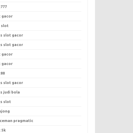
t777
t gacor
 slot
us slot gacor
us slot gacor
t gacor
t gacor
t88
us slot gacor
us judi bola
us slot
hjong
ceman pragmatic
t 5k