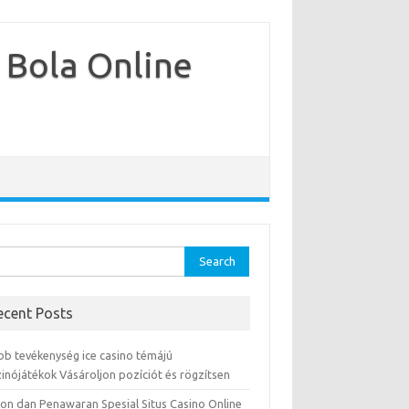
 Bola Online
rch
ecent Posts
obb tevékenység ice casino témájú
inójátékok Vásároljon pozíciót és rögzítsen
kon dan Penawaran Spesial Situs Casino Online