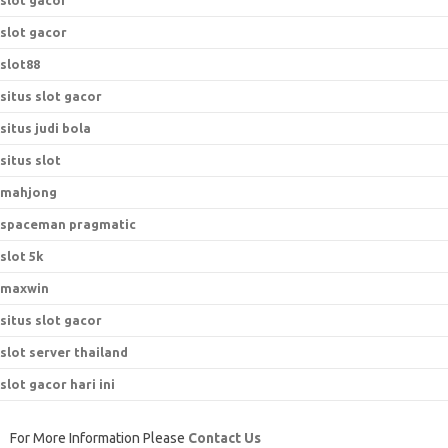
slot gacor
slot gacor
slot88
situs slot gacor
situs judi bola
situs slot
mahjong
spaceman pragmatic
slot 5k
maxwin
situs slot gacor
slot server thailand
slot gacor hari ini
For More Information Please
Contact Us