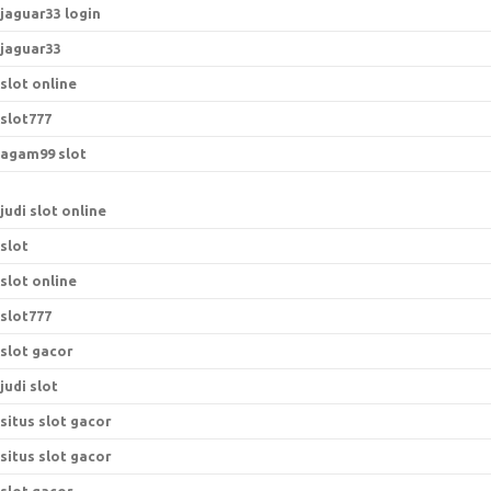
jaguar33 login
jaguar33
slot online
slot777
agam99 slot
judi slot online
slot
slot online
slot777
slot gacor
judi slot
situs slot gacor
situs slot gacor