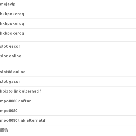
mejavip
hkbpokerqq
hkbpokerqq
hkbpokerqq
slot gacor
slot online
slot88 online
slot gacor
koi365 link alternatif
mpo8080 daftar
mpo8080
mpo8080 link alternatif
赌场