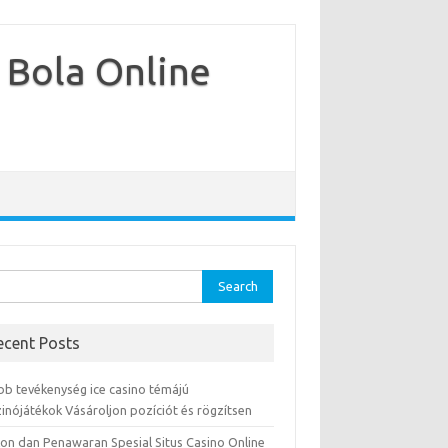
 Bola Online
rch
ecent Posts
obb tevékenység ice casino témájú
inójátékok Vásároljon pozíciót és rögzítsen
kon dan Penawaran Spesial Situs Casino Online