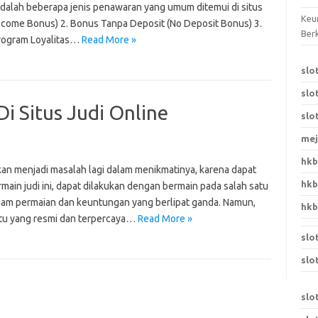
adalah beberapa jenis penawaran yang umum ditemui di situs
Keu
lcome Bonus) 2. Bonus Tanpa Deposit (No Deposit Bonus) 3.
Berk
Program Loyalitas…
Read More »
slo
slo
i Situs Judi Online
slo
mej
hk
an menjadi masalah lagi dalam menikmatinya, karena dapat
hk
main judi ini, dapat dilakukan dengan bermain pada salah satu
ragam permaian dan keuntungan yang berlipat ganda. Namun,
hk
tu yang resmi dan terpercaya…
Read More »
slo
slo
slo