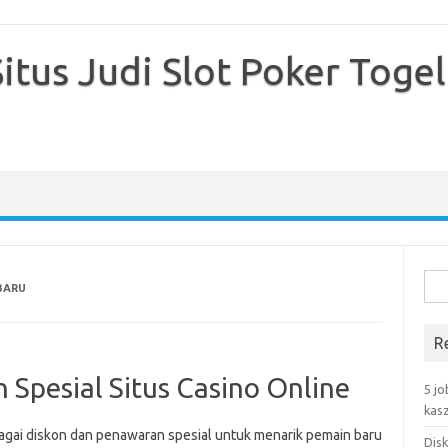
itus Judi Slot Poker Togel
Sea
BARU
for:
R
Spesial Situs Casino Online
5 j
kasz
agai diskon dan penawaran spesial untuk menarik pemain baru
Dis