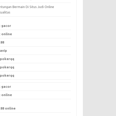
ntungan Bermain Di Situs Judi Online
ualitas
t gacor
t online
t88
avip
bpokerqq
bpokerqq
bpokerqq
t gacor
t online
t88 online