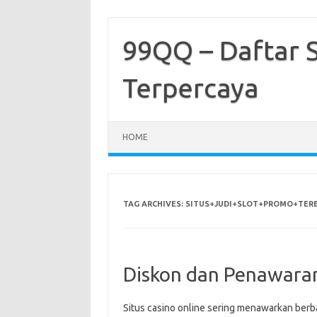
Skip
to
content
99QQ – Daftar S
Terpercaya
HOME
TAG ARCHIVES:
SITUS+JUDI+SLOT+PROMO+TER
Diskon dan Penawaran 
Situs casino online sering menawarkan berb