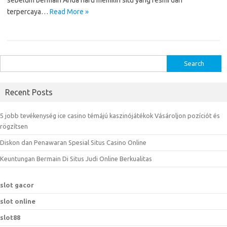
sebelum bermain Anda haru memilih situ yang resmi dan
terpercaya…
Read More »
S
e
a
Recent Posts
r
c
5 jobb tevékenység ice casino témájú kaszinójátékok Vásároljon pozíciót és
h
rögzítsen
f
Diskon dan Penawaran Spesial Situs Casino Online
o
r
Keuntungan Bermain Di Situs Judi Online Berkualitas
:
slot gacor
slot online
slot88