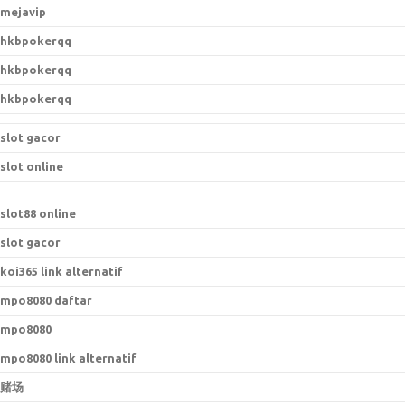
mejavip
hkbpokerqq
hkbpokerqq
hkbpokerqq
slot gacor
slot online
slot88 online
slot gacor
koi365 link alternatif
mpo8080 daftar
mpo8080
mpo8080 link alternatif
赌场