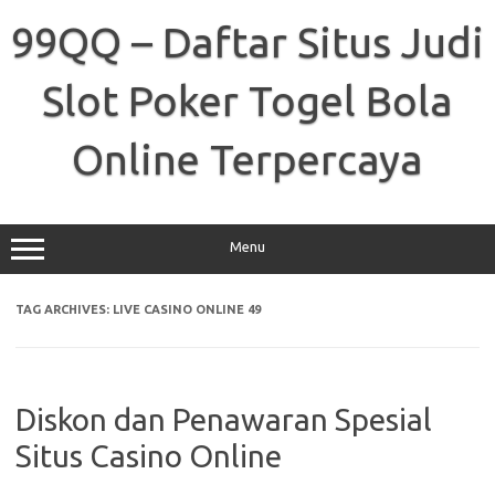
Skip
to
99QQ – Daftar Situs Judi
content
Slot Poker Togel Bola
Online Terpercaya
Menu
TAG ARCHIVES:
LIVE CASINO ONLINE 49
Diskon dan Penawaran Spesial
Situs Casino Online