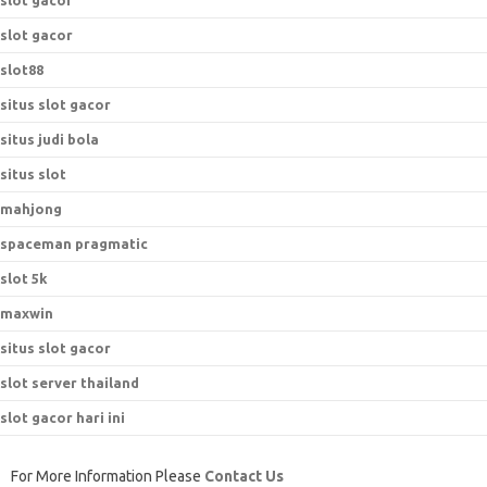
slot gacor
slot gacor
slot88
situs slot gacor
situs judi bola
situs slot
mahjong
spaceman pragmatic
slot 5k
maxwin
situs slot gacor
slot server thailand
slot gacor hari ini
For More Information Please
Contact Us