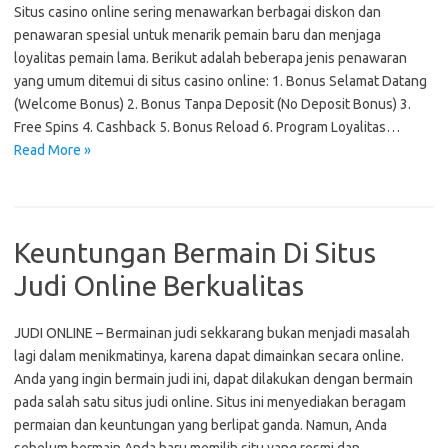
Situs casino online sering menawarkan berbagai diskon dan
penawaran spesial untuk menarik pemain baru dan menjaga
loyalitas pemain lama. Berikut adalah beberapa jenis penawaran
yang umum ditemui di situs casino online: 1. Bonus Selamat Datang
(Welcome Bonus) 2. Bonus Tanpa Deposit (No Deposit Bonus) 3.
Free Spins 4. Cashback 5. Bonus Reload 6. Program Loyalitas…
Read More »
Keuntungan Bermain Di Situs
Judi Online Berkualitas
JUDI ONLINE – Bermainan judi sekkarang bukan menjadi masalah
lagi dalam menikmatinya, karena dapat dimainkan secara online.
Anda yang ingin bermain judi ini, dapat dilakukan dengan bermain
pada salah satu situs judi online. Situs ini menyediakan beragam
permaian dan keuntungan yang berlipat ganda. Namun, Anda