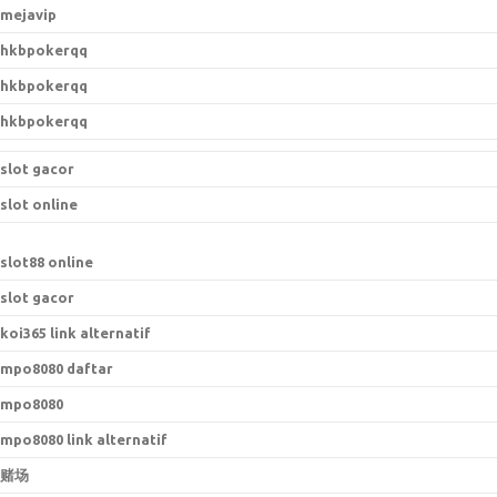
mejavip
hkbpokerqq
hkbpokerqq
hkbpokerqq
slot gacor
slot online
slot88 online
slot gacor
koi365 link alternatif
mpo8080 daftar
mpo8080
mpo8080 link alternatif
赌场