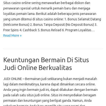
Situs casino online sering menawarkan berbagai diskon dan
penawaran spesial untuk menarik pemain baru dan menjaga
loyalitas pemain lama. Berikut adalah beberapa jenis penawaran
yang umum ditemui di situs casino online: 1. Bonus Selamat Datang
(Welcome Bonus) 2. Bonus Tanpa Deposit (No Deposit Bonus) 3.
Free Spins 4. Cashback 5. Bonus Reload 6. Program Loyalitas…
Read More »
Keuntungan Bermain Di Situs
Judi Online Berkualitas
JUDI ONLINE – Bermainan judi sekkarang bukan menjadi masalah
lagi dalam menikmatinya, karena dapat dimainkan secara online.
Anda yang ingin bermain judi ini, dapat dilakukan dengan bermain
pada salah satu situs judi online. Situs ini menyediakan beragam
permaian dan keuntungan yang berlipat ganda. Namun, Anda