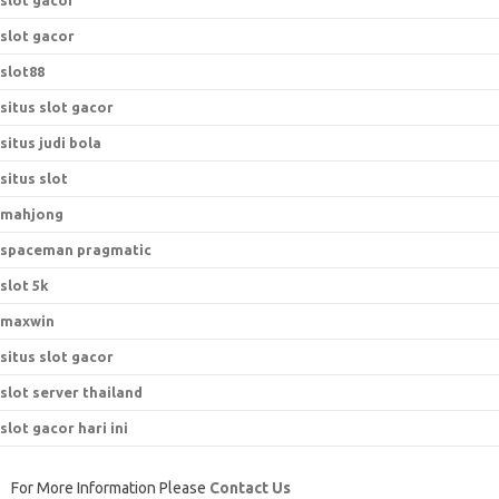
slot gacor
slot gacor
slot88
situs slot gacor
situs judi bola
situs slot
mahjong
spaceman pragmatic
slot 5k
maxwin
situs slot gacor
slot server thailand
slot gacor hari ini
For More Information Please
Contact Us