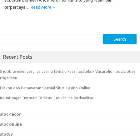
sebelum bermain Anda haru memilih situ yang resmi dan
terpercaya…
Read More »
S
e
a
Recent Posts
r
c
5 jobb tevékenység ice casino témájú kaszinójátékok Vásároljon pozíciót és
h
rögzítsen
f
Diskon dan Penawaran Spesial Situs Casino Online
o
r
Keuntungan Bermain Di Situs Judi Online Berkualitas
:
slot gacor
slot online
slot88