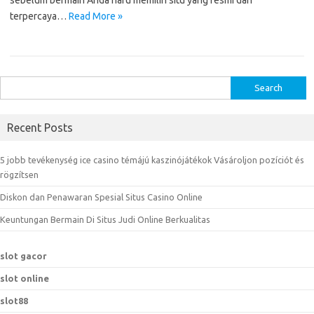
sebelum bermain Anda haru memilih situ yang resmi dan
terpercaya…
Read More »
S
e
a
Recent Posts
r
c
5 jobb tevékenység ice casino témájú kaszinójátékok Vásároljon pozíciót és
h
rögzítsen
f
Diskon dan Penawaran Spesial Situs Casino Online
o
r
Keuntungan Bermain Di Situs Judi Online Berkualitas
:
slot gacor
slot online
slot88