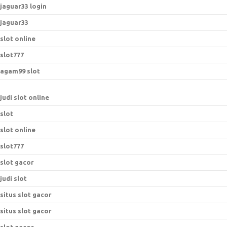
jaguar33 login
jaguar33
slot online
slot777
agam99 slot
judi slot online
slot
slot online
slot777
slot gacor
judi slot
situs slot gacor
situs slot gacor