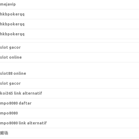
mejavip
hkbpokerqq
hkbpokerqq
hkbpokerqq
slot gacor
slot online
slot88 online
slot gacor
koi365 link alternatif
mpo8080 daftar
mpo8080
mpo8080 link alternatif
赌场