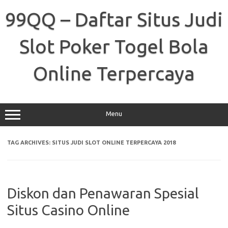
Skip
to
99QQ – Daftar Situs Judi
content
Slot Poker Togel Bola
Online Terpercaya
Menu
TAG ARCHIVES:
SITUS JUDI SLOT ONLINE TERPERCAYA 2018
Diskon dan Penawaran Spesial
Situs Casino Online