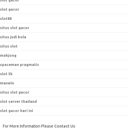
slot gacor
slot gacor
slot88
situs slot gacor
situs judi bola
situs slot
mahjong
spaceman pragmatic
slot 5k
maxwin
situs slot gacor
slot server thailand
slot gacor hari ini
For More Information Please
Contact Us