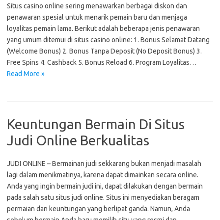
Situs casino online sering menawarkan berbagai diskon dan
penawaran spesial untuk menarik pemain baru dan menjaga
loyalitas pemain lama. Berikut adalah beberapa jenis penawaran
yang umum ditemui di situs casino online: 1. Bonus Selamat Datang
(Welcome Bonus) 2. Bonus Tanpa Deposit (No Deposit Bonus) 3.
Free Spins 4. Cashback 5. Bonus Reload 6. Program Loyalitas…
Read More »
Keuntungan Bermain Di Situs
Judi Online Berkualitas
JUDI ONLINE – Bermainan judi sekkarang bukan menjadi masalah
lagi dalam menikmatinya, karena dapat dimainkan secara online.
Anda yang ingin bermain judi ini, dapat dilakukan dengan bermain
pada salah satu situs judi online. Situs ini menyediakan beragam
permaian dan keuntungan yang berlipat ganda. Namun, Anda