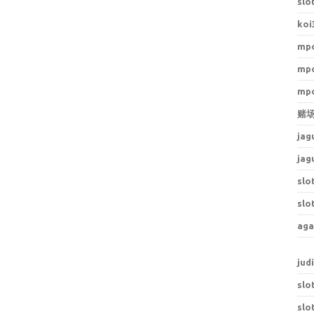
slo
koi
mpo
mp
mpo
赌
jag
jag
slo
slo
aga
jud
slo
slo