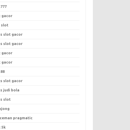
t777
t gacor
 slot
us slot gacor
us slot gacor
t gacor
t gacor
t88
us slot gacor
us judi bola
us slot
hjong
ceman pragmatic
t 5k