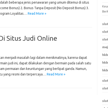
adalah beberapa jenis penawaran yang umum ditemui di situs
Keu
lcome Bonus) 2. Bonus Tanpa Deposit (No Deposit Bonus) 3.
Berk
Program Loyalitas…
Read More »
slo
slo
i Situs Judi Online
slo
mej
hk
an menjadi masalah lagi dalam menikmatinya, karena dapat
hk
main judi ini, dapat dilakukan dengan bermain pada salah satu
ragam permaian dan keuntungan yang berlipat ganda. Namun,
hk
tu yang resmi dan terpercaya…
Read More »
slo
slo
slo