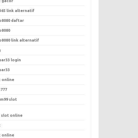
t gacor
365 link alternatif
8080 daftar
o8080
8080 link alternatif
场
uar33 login
uar33
t online
t777
m99 slot
i slot online
t
t online