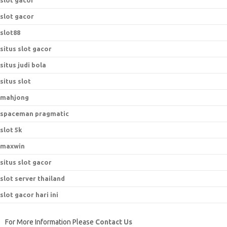
slot gacor
slot gacor
slot88
situs slot gacor
situs judi bola
situs slot
mahjong
spaceman pragmatic
slot 5k
maxwin
situs slot gacor
slot server thailand
slot gacor hari ini
For More Information Please
Contact Us