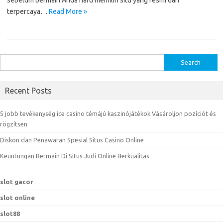
sebelum bermain Anda haru memilih situ yang resmi dan
terpercaya…
Read More »
S
e
a
Recent Posts
r
c
5 jobb tevékenység ice casino témájú kaszinójátékok Vásároljon pozíciót és
h
rögzítsen
f
Diskon dan Penawaran Spesial Situs Casino Online
o
r
Keuntungan Bermain Di Situs Judi Online Berkualitas
:
slot gacor
slot online
slot88