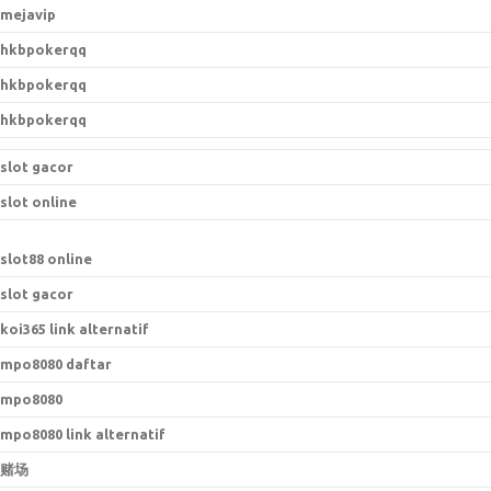
mejavip
hkbpokerqq
hkbpokerqq
hkbpokerqq
slot gacor
slot online
slot88 online
slot gacor
koi365 link alternatif
mpo8080 daftar
mpo8080
mpo8080 link alternatif
赌场