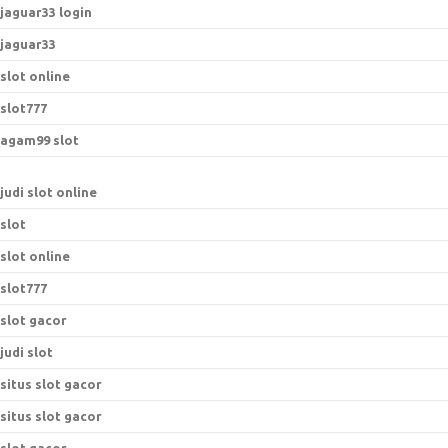
jaguar33 login
jaguar33
slot online
slot777
agam99 slot
judi slot online
slot
slot online
slot777
slot gacor
judi slot
situs slot gacor
situs slot gacor