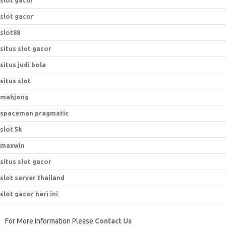
slot gacor
slot gacor
slot88
situs slot gacor
situs judi bola
situs slot
mahjong
spaceman pragmatic
slot 5k
maxwin
situs slot gacor
slot server thailand
slot gacor hari ini
For More Information Please
Contact Us