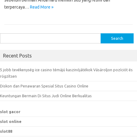
sebelum bermain Anda haru memilih situ yang resmi dan
terpercaya…
Read More »
S
e
a
Recent Posts
r
c
5 jobb tevékenység ice casino témájú kaszinójátékok Vásároljon pozíciót és
h
rögzítsen
f
Diskon dan Penawaran Spesial Situs Casino Online
o
r
Keuntungan Bermain Di Situs Judi Online Berkualitas
:
slot gacor
slot online
slot88