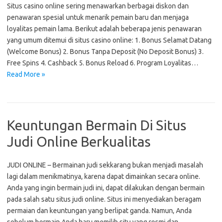
Situs casino online sering menawarkan berbagai diskon dan
penawaran spesial untuk menarik pemain baru dan menjaga
loyalitas pemain lama. Berikut adalah beberapa jenis penawaran
yang umum ditemui di situs casino online: 1. Bonus Selamat Datang
(Welcome Bonus) 2. Bonus Tanpa Deposit (No Deposit Bonus) 3.
Free Spins 4. Cashback 5. Bonus Reload 6. Program Loyalitas…
Read More »
Keuntungan Bermain Di Situs
Judi Online Berkualitas
JUDI ONLINE – Bermainan judi sekkarang bukan menjadi masalah
lagi dalam menikmatinya, karena dapat dimainkan secara online.
Anda yang ingin bermain judi ini, dapat dilakukan dengan bermain
pada salah satu situs judi online. Situs ini menyediakan beragam
permaian dan keuntungan yang berlipat ganda. Namun, Anda