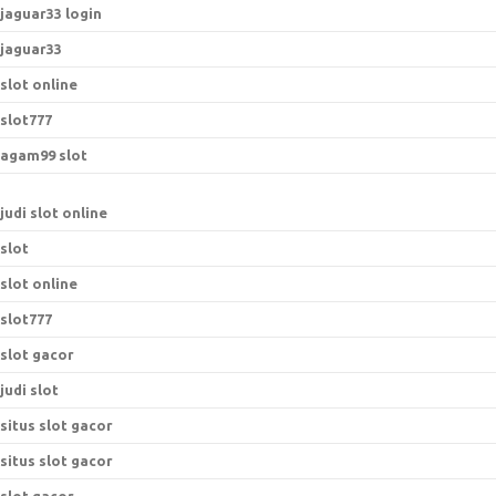
jaguar33 login
jaguar33
slot online
slot777
agam99 slot
judi slot online
slot
slot online
slot777
slot gacor
judi slot
situs slot gacor
situs slot gacor