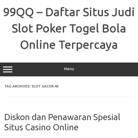
Skip
to
99QQ – Daftar Situs Judi
content
Slot Poker Togel Bola
Online Terpercaya
Menu
TAG ARCHIVES:
SLOT GACOR 40
Diskon dan Penawaran Spesial
Situs Casino Online