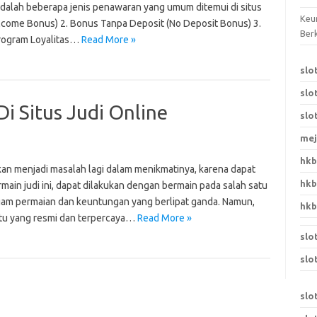
adalah beberapa jenis penawaran yang umum ditemui di situs
Keu
lcome Bonus) 2. Bonus Tanpa Deposit (No Deposit Bonus) 3.
Berk
Program Loyalitas…
Read More »
slo
slo
i Situs Judi Online
slo
mej
hk
an menjadi masalah lagi dalam menikmatinya, karena dapat
hk
main judi ini, dapat dilakukan dengan bermain pada salah satu
ragam permaian dan keuntungan yang berlipat ganda. Namun,
hk
tu yang resmi dan terpercaya…
Read More »
slo
slo
slo