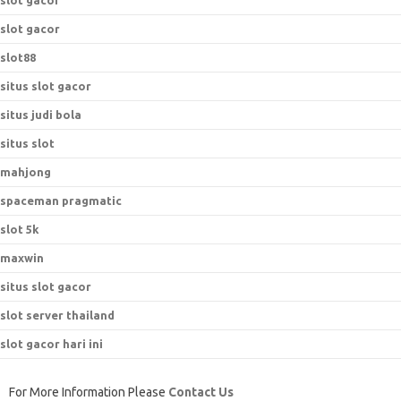
slot gacor
slot gacor
slot88
situs slot gacor
situs judi bola
situs slot
mahjong
spaceman pragmatic
slot 5k
maxwin
situs slot gacor
slot server thailand
slot gacor hari ini
For More Information Please
Contact Us