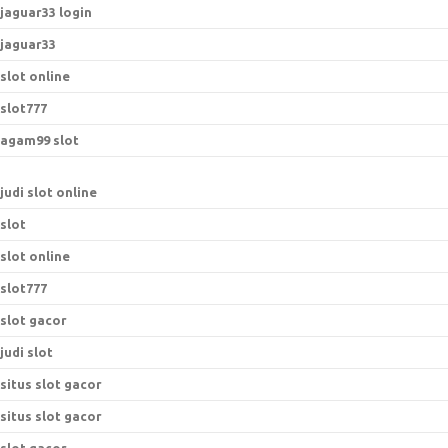
jaguar33 login
jaguar33
slot online
slot777
agam99 slot
judi slot online
slot
slot online
slot777
slot gacor
judi slot
situs slot gacor
situs slot gacor