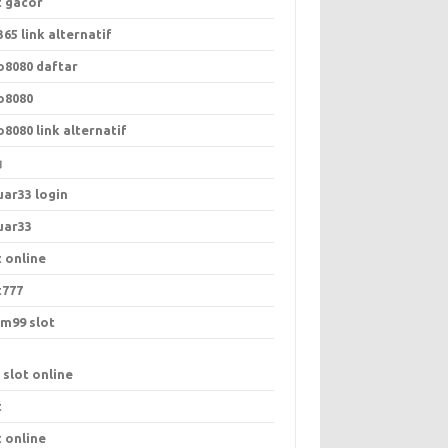
t gacor
365 link alternatif
8080 daftar
o8080
8080 link alternatif
场
uar33 login
uar33
t online
t777
m99 slot
i slot online
t
t online