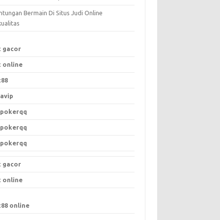
ntungan Bermain Di Situs Judi Online
ualitas
t gacor
t online
t88
avip
bpokerqq
bpokerqq
bpokerqq
t gacor
t online
t88 online