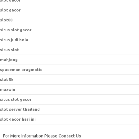
slot gacor
slot gacor
slot88
situs slot gacor
situs judi bola
situs slot
mahjong
spaceman pragmatic
slot 5k
maxwin
situs slot gacor
slot server thailand
slot gacor hari ini
For More Information Please
Contact Us