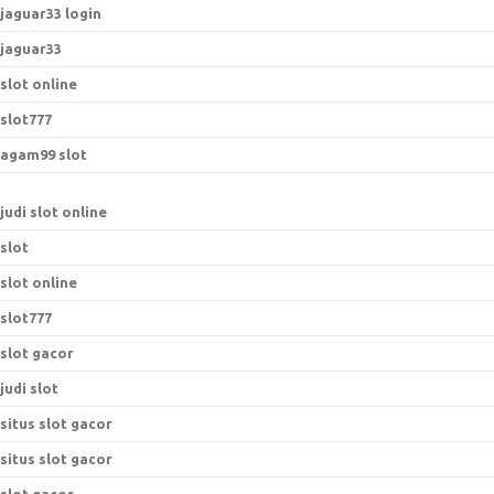
jaguar33 login
jaguar33
slot online
slot777
agam99 slot
judi slot online
slot
slot online
slot777
slot gacor
judi slot
situs slot gacor
situs slot gacor