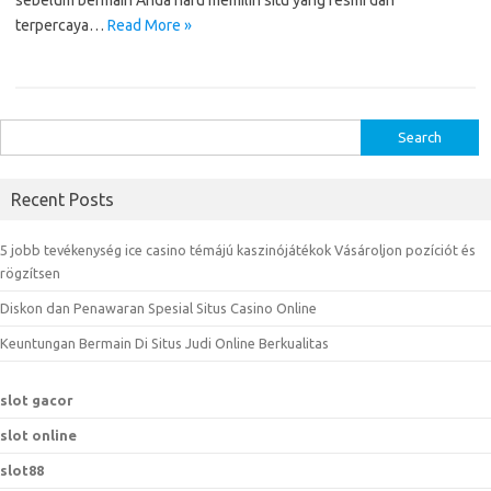
sebelum bermain Anda haru memilih situ yang resmi dan
terpercaya…
Read More »
S
e
a
Recent Posts
r
c
5 jobb tevékenység ice casino témájú kaszinójátékok Vásároljon pozíciót és
h
rögzítsen
f
Diskon dan Penawaran Spesial Situs Casino Online
o
r
Keuntungan Bermain Di Situs Judi Online Berkualitas
:
slot gacor
slot online
slot88