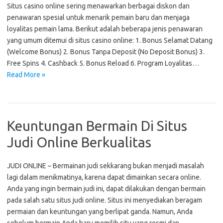
Situs casino online sering menawarkan berbagai diskon dan
penawaran spesial untuk menarik pemain baru dan menjaga
loyalitas pemain lama. Berikut adalah beberapa jenis penawaran
yang umum ditemui di situs casino online: 1. Bonus Selamat Datang
(Welcome Bonus) 2. Bonus Tanpa Deposit (No Deposit Bonus) 3.
Free Spins 4. Cashback 5. Bonus Reload 6. Program Loyalitas…
Read More »
Keuntungan Bermain Di Situs
Judi Online Berkualitas
JUDI ONLINE – Bermainan judi sekkarang bukan menjadi masalah
lagi dalam menikmatinya, karena dapat dimainkan secara online.
Anda yang ingin bermain judi ini, dapat dilakukan dengan bermain
pada salah satu situs judi online. Situs ini menyediakan beragam
permaian dan keuntungan yang berlipat ganda. Namun, Anda