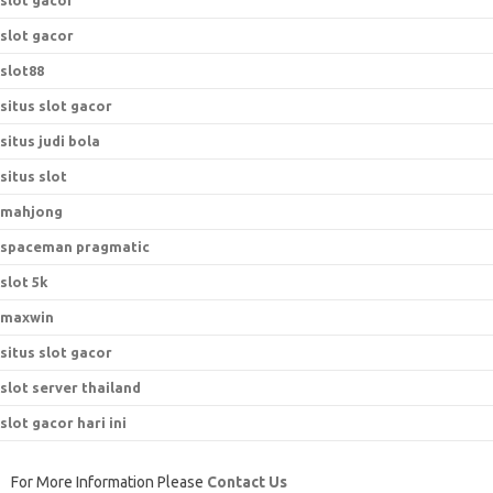
slot gacor
slot gacor
slot88
situs slot gacor
situs judi bola
situs slot
mahjong
spaceman pragmatic
slot 5k
maxwin
situs slot gacor
slot server thailand
slot gacor hari ini
For More Information Please
Contact Us