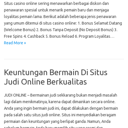
Situs casino online sering menawarkan berbagai diskon dan
penawaran spesial untuk menarik pemain baru dan menjaga
loyalitas pemain lama. Berikut adalah beberapa jenis penawaran
yang umum ditemui di situs casino online: 1. Bonus Selamat Datang
(Welcome Bonus) 2. Bonus Tanpa Deposit (No Deposit Bonus) 3.
Free Spins 4. Cashback 5. Bonus Reload 6. Program Loyalitas…
Read More »
Keuntungan Bermain Di Situs
Judi Online Berkualitas
JUDI ONLINE – Bermainan judi sekkarang bukan menjadi masalah
lagi dalam menikmatinya, karena dapat dimainkan secara online.
Anda yang ingin bermain judi ini, dapat dilakukan dengan bermain
pada salah satu situs judi online. Situs ini menyediakan beragam
permaian dan keuntungan yang berlipat ganda. Namun, Anda