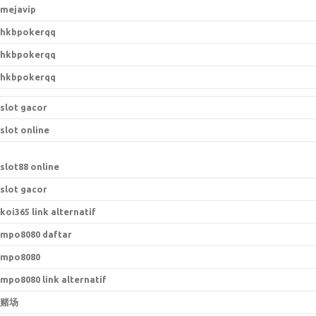
mejavip
hkbpokerqq
hkbpokerqq
hkbpokerqq
slot gacor
slot online
slot88 online
slot gacor
koi365 link alternatif
mpo8080 daftar
mpo8080
mpo8080 link alternatif
赌场