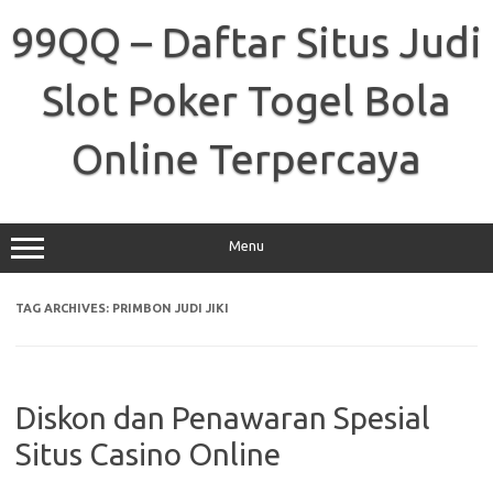
Skip
to
99QQ – Daftar Situs Judi
content
Slot Poker Togel Bola
Online Terpercaya
Menu
TAG ARCHIVES:
PRIMBON JUDI JIKI
Diskon dan Penawaran Spesial
Situs Casino Online