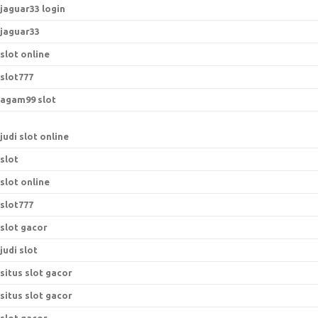
jaguar33 login
jaguar33
slot online
slot777
agam99 slot
judi slot online
slot
slot online
slot777
slot gacor
judi slot
situs slot gacor
situs slot gacor