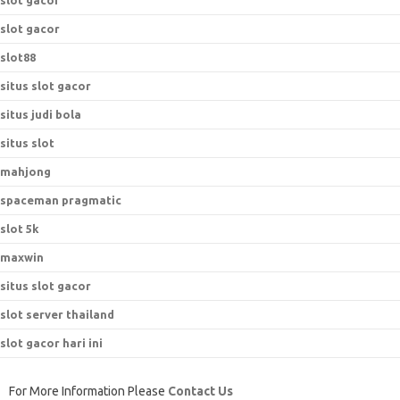
slot gacor
slot gacor
slot88
situs slot gacor
situs judi bola
situs slot
mahjong
spaceman pragmatic
slot 5k
maxwin
situs slot gacor
slot server thailand
slot gacor hari ini
For More Information Please
Contact Us