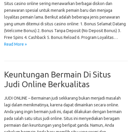
Situs casino online sering menawarkan berbagai diskon dan
penawaran spesial untuk menarik pemain baru dan menjaga
loyalitas pemain lama. Berikut adalah beberapa jenis penawaran
yang umum ditemui di situs casino online: 1. Bonus Selamat Datang
(Welcome Bonus) 2. Bonus Tanpa Deposit (No Deposit Bonus) 3.
Free Spins 4. Cashback 5. Bonus Reload 6. Program Loyalitas…
Read More »
Keuntungan Bermain Di Situs
Judi Online Berkualitas
JUDI ONLINE – Bermainan judi sekkarang bukan menjadi masalah
lagi dalam menikmatinya, karena dapat dimainkan secara online.
Anda yang ingin bermain judi ini, dapat dilakukan dengan bermain
pada salah satu situs judi online. Situs ini menyediakan beragam
permaian dan keuntungan yang berlipat ganda. Namun, Anda