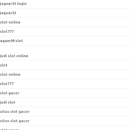
jaguar33 login
jaguar33
slot online
slot777
agam99 slot
judi slot online
slot
slot online
slot777
slot gacor
judi slot
situs slot gacor
situs slot gacor