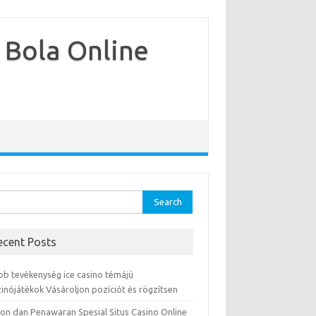
 Bola Online
rch
ecent Posts
obb tevékenység ice casino témájú
inójátékok Vásároljon pozíciót és rögzítsen
kon dan Penawaran Spesial Situs Casino Online