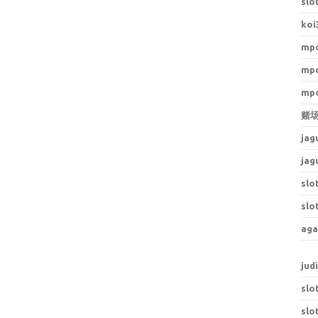
slo
koi
mpo
mp
mpo
赌
jag
jag
slo
slo
aga
jud
slo
slo